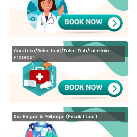
Cuci Luka/Buka Jahit/Tukar Tiub/Lain-lain
Prosedur
Kes Ringan & Pelbagai (Pesakit Luar)
Book
Book
Book
Book
Book